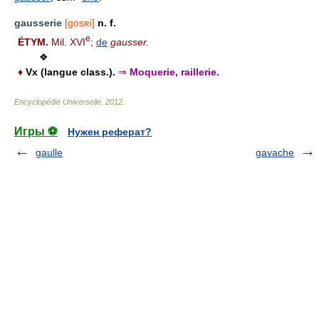
gausserie
[gosʀi]
n. f.
e
ÉTYM.
Mil. XVI
;
de
gausser.
❖
♦
Vx (langue class.).
⇒
Moquerie, raillerie.
Encyclopédie Universelle
.
2012
.
Игры ⚽
Нужен реферат?
gaulle
gavache