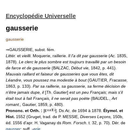
Encyclopédie Universelle
gausserie
gausserie
⇒GAUSSERIE, subst. fém.
Littér.
et
vieilli.
Moquerie, raillerie.
Il l'a dit par gausserie
(
Ac.
1835,
1878).
Le clerc le plus sombre est toujours travaillé par un besoin
de farce et de gausserie
(BALZAC,
Début vie,
1842, p. 441).
Mauvais raillard et faiseur de gausseries que vous êtes, dit
Léandre, vous poussez ma modestie à bout
(GAUTIER,
Fracasse,
1863, p. 133).
Par sa raillerie, sa gausserie, sa ferme décision de
n'être jamais dupe, il
[
Th. Gautier
]
est un peu Français; mais s'il
était tout à fait Français, il ne serait pas poëte
(BAUDEL.,
Art
romant.,
Gautier, 1859, p. 480).
Prononc. et Orth. :
[
]. Ds
Ac.
de 1694 à 1878.
Étymol. et
Hist.
1552 (Gruget, trad. de P. MESSIE,
Diverses Leçons,
150b,
éd. 1556 d'apr. H. Vaganay ds
Rom. Forsch.
t. 32, p. 70). Dér. de
gausser
; suff.
-
erie
.