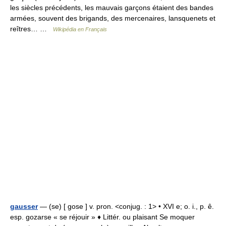
les siècles précédents, les mauvais garçons étaient des bandes
armées, souvent des brigands, des mercenaires, lansquenets et
reîtres… …
Wikipédia en Français
gausser
— (se) [ gose ] v. pron. <conjug. : 1> • XVI e; o. i., p. ê.
esp. gozarse « se réjouir » ♦ Littér. ou plaisant Se moquer