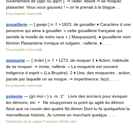
ouvertement de (qqn ou qqch.). ⇒ railler. Absolt ⇒ se moquer,
plaisanter. Vous vous gaussez ! « on le prenait à la blague …
Encyclopédie Universelle
gouaillerie
— [ gwajri ] n. f. • 1823; de gouailler ♦ Caractère d une
personne qui aime à gouailler. « cette gouaillerie française qui
semble la moelle de notre race » ( Maupassant). ● gouaillerie nom
féminin Plaisanterie ironique et vulgaire ; raillerie. ●… …
Encyclopédie Universelle
moquerie
— [ mɔkri ] n. f. • 1272; de moquer 1 ♦ Action, habitude
de se moquer. ⇒ ironie, raillerie. « La moquerie est souvent
indigence d esprit » (La Bruyère). 2 ♦ Une, des moqueries : action,
parole par laquelle on se moque. ⇒ impertinence, lazzi,… …
Encyclopédie Universelle
grimoire
— (gri moi r ) s. m. 1° Livre des sorciers pour évoquer
les démons, etc. • Ne soupçonnes tu point qu agité du démon
Ainsi que ce cousin des quatre fils Aimon Dont tu lis quelquefois la
merveilleuse histoire, Je rumine en marchant quelque… …
Dictionnaire de la Langue Française d'Émile Littré