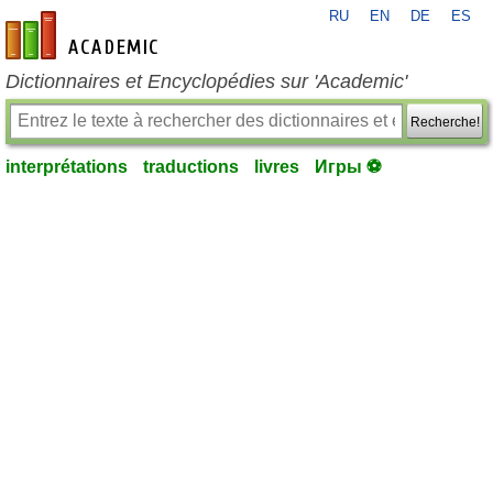
RU
EN
DE
ES
fr-academic.com
Dictionnaires et Encyclopédies sur 'Academic'
Recherche!
interprétations
traductions
livres
Игры ⚽