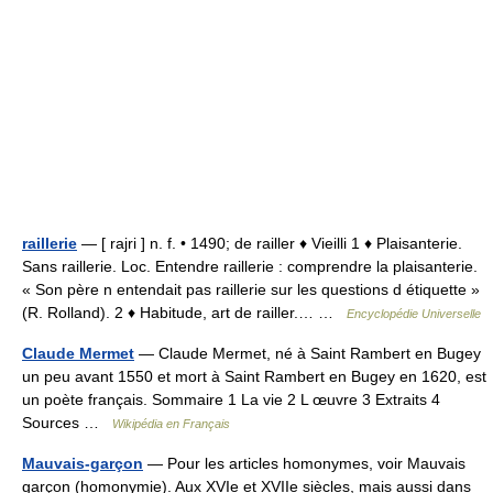
raillerie
— [ rajri ] n. f. • 1490; de railler ♦ Vieilli 1 ♦ Plaisanterie.
Sans raillerie. Loc. Entendre raillerie : comprendre la plaisanterie.
« Son père n entendait pas raillerie sur les questions d étiquette »
(R. Rolland). 2 ♦ Habitude, art de railler.… …
Encyclopédie Universelle
Claude Mermet
— Claude Mermet, né à Saint Rambert en Bugey
un peu avant 1550 et mort à Saint Rambert en Bugey en 1620, est
un poète français. Sommaire 1 La vie 2 L œuvre 3 Extraits 4
Sources …
Wikipédia en Français
Mauvais-garçon
— Pour les articles homonymes, voir Mauvais
garçon (homonymie). Aux XVIe et XVIIe siècles, mais aussi dans